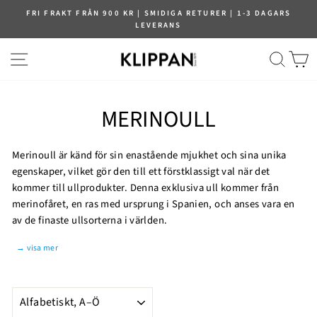
Fortsätt
FRI FRAKT FRÅN 900 KR | SMIDIGA RETURER | 1-3 DAGARS
LEVERANS
NAVIGERING
SÖK
V
MERINOULL
Merinoull är känd för sin enastående mjukhet och sina unika
egenskaper, vilket gör den till ett förstklassigt val när det
kommer till ullprodukter. Denna exklusiva ull kommer från
merinofåret, en ras med ursprung i Spanien, och anses vara en
av de finaste ullsorterna i världen.
→ visa mer
SORTERA