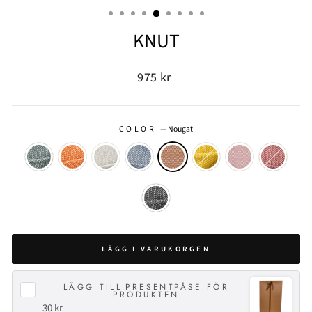
(ESC)
KNUT
Ordinarie
975 kr
pris
COLOR
—
Nougat
LÄGG I VARUKORGEN
LÄGG TILL
PRESENTPÅSE FÖR
PRODUKTEN
30 kr