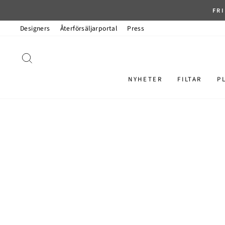
Fortsätt
FRI
Designers
Återförsäljarportal
Press
SÖK
NYHETER
FILTAR
P