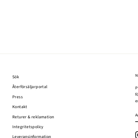
Sök
Återförsäljarportal
P
f
Press
e
Kontakt
Returer & reklamation
D
E
Integritetspolicy
Leveransinformation