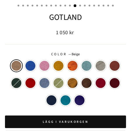
(ESC)
GOTLAND
Ordinarie
1 050 kr
pris
COLOR
—
Beige
LÄGG I VARUKORGEN